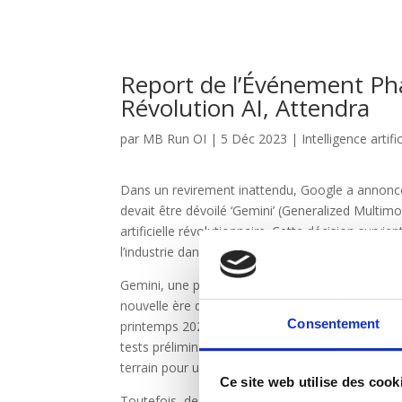
Report de l’Événement Pha
Révolution AI, Attendra
par
MB Run OI
|
5 Déc 2023
|
Intelligence artific
Dans un revirement inattendu, Google a annoncé
devait être dévoilé ‘Gemini’ (Generalized Multimo
artificielle révolutionnaire. Cette décision survi
l’industrie dans l’expectative.
Gemini, une prouesse technologique conçue par
nouvelle ère dans le domaine de l’intelligence a
Consentement
printemps 2023, visait à optimiser Bard, le chat
tests préliminaires avaient été menés avec un n
terrain pour un lancement hivernal ambitieux.
Ce site web utilise des cook
Toutefois, des complications ont émergé, notam