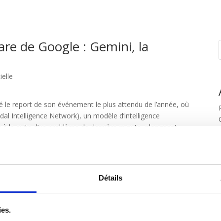
re de Google : Gemini, la
ielle
 le report de son événement le plus attendu de l’année, où
dal Intelligence Network), un modèle d’intelligence
ent à la suite d’un problème de dernière minute, plongeant
 DeepMind pour rivaliser avec ChatGPT, marque une
rtificielle. Ce modèle avancé, succédant à PaLM 2 lancé au
Détails
bot de Google spécialisé dans la recherche en ligne. Des
ombre limité d’entreprises dès septembre, préparant le
ies.
ment avec la gestion des langues non-anglaises par