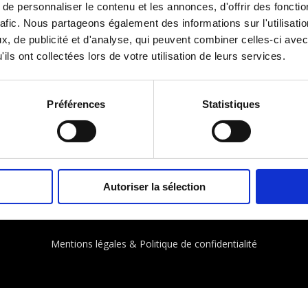
e personnaliser le contenu et les annonces, d'offrir des fonctio
dans le développement de l’IA multilingue. Cette difficulté a
rafic. Nous partageons également des informations sur l'utilisati
ler plusieurs événements majeurs prévus aux États-Unis.
, de publicité et d'analyse, qui peuvent combiner celles-ci avec
 Google. Demis Hassabis, cofondateur et PDG de
ils ont collectées lors de votre utilisation de leurs services.
urpasser GPT-4, la dernière version du modèle GPT qui
vier 2024, Gemini promet d’apporter des améliorations
ils de Google, y compris Bard, Gmail, Google Maps, Google
Préférences
Statistiques
 désormais avec impatience le moment où Gemini dévoilera
Autoriser la sélection
Mentions légales & Politique de confidentialité