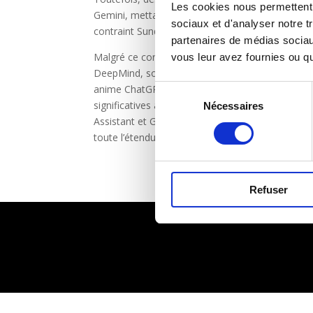
Les cookies nous permettent d
Gemini, mettant en lumière les défis persistants 
sociaux et d'analyser notre t
contraint Sundar Pichai, PDG de Google, à annu
partenaires de médias sociaux
Malgré ce contretemps, l’optimisme règne chez
vous leur avez fournies ou qu'
DeepMind, souligne le potentiel de Gemini de s
anime ChatGPT. Prévu pour un lancement en jan
Sélection
significatives à une gamme de services et d’out
Nécessaires
du
Assistant et Google Search. L’industrie attend
consentement
toute l’étendue de ses capacités.
Refuser