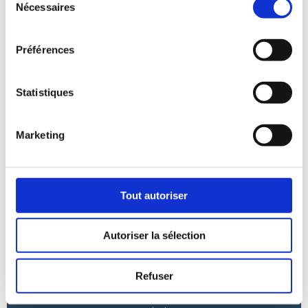
Nécessaires
du
fonction des retours et besoins spécifiques de nos clients,
consentement
garantissant ainsi une expérience personnalisée et
satisfaisante.
Préférences
Statistiques
Marketing
Tout autoriser
HÉBERGEMENT SÉCURISÉ
Notre service d’hébergement est conçu avec la sécurité et la
Autoriser la sélection
fiabilité au premier plan. Nous assurons une sauvegarde
régulière et une sécurisation rigoureuse des données et des
Refuser
bases de données, offrant à nos clients la tranquillité
d’esprit d’un stockage sécurisé et d’une disponibilité