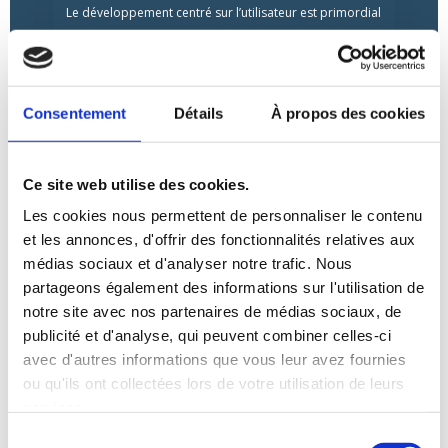
Le développement centré sur l’utilisateur est primordial
dans notre approche. Nous concevons des solutions en
mettant l’accent sur l’expérience utilisateur, assurant une
interface intuitive et une interaction fluide, pour que chaque
projet réponde parfaitement aux besoins et attentes de
Consentement
Détails
À propos des cookies
l’utilisateur final.
Ce site web utilise des cookies.
Les cookies nous permettent de personnaliser le contenu
et les annonces, d'offrir des fonctionnalités relatives aux
médias sociaux et d'analyser notre trafic. Nous
partageons également des informations sur l'utilisation de
notre site avec nos partenaires de médias sociaux, de
publicité et d'analyse, qui peuvent combiner celles-ci
avec d'autres informations que vous leur avez fournies
SERVICE RÉACTIF ET À L'ÉCOUTE
ou qu'ils ont collectées lors de votre utilisation de leurs
Notre service se distingue par sa réactivité et son écoute
services.
attentive. Nous répondons promptement à chaque
Sélection
demande, prêts à adapter nos stratégies et solutions en